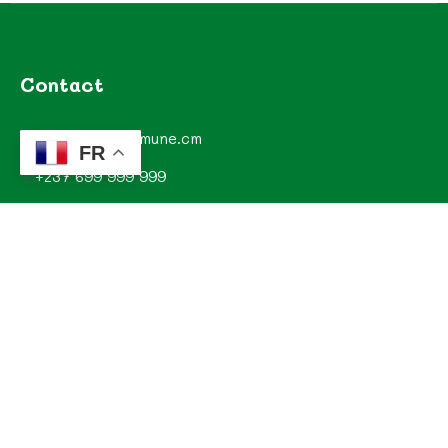
Contact
contact@commune.cm
FR
+237 699 999 999
Commune de Mombo, Département du MOUNGO, Région
du LITTORAL, CAMEROUN
Explorez
Annonces
Documentations de la commune