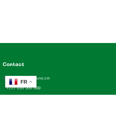
Contact
contact@commune.cm
FR
+237 699 999 999
Commune de Mombo, Département du MOUNGO, Région
du LITTORAL, CAMEROUN