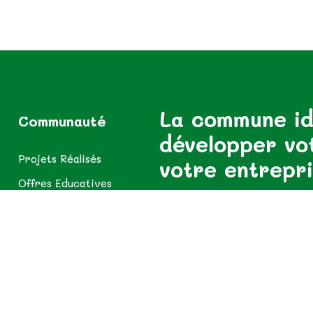
La commune id
Communauté
développer vo
Projets Réalisés
votre entrepr
Offres Educatives
Offres Usagers
Abonnez-vous pour rester inf
Offres Sanitaires
Espace Diaspora