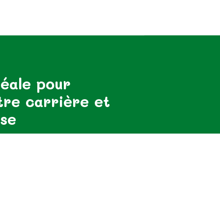
éale pour
tre carrière et
ise
ormé des dernières nouvelles