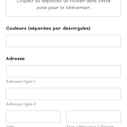
Cliquez ou déplacez un fichier dans cette
zone pour le téléverser.
C
Couleurs (séparées par desvirgules)
o
u
l
e
u
r
Adresse
s
C
o
m
Adresse ligne 1
m
u
n
e
Adresse ligne 2
l
a
Ville
État / Province / Région