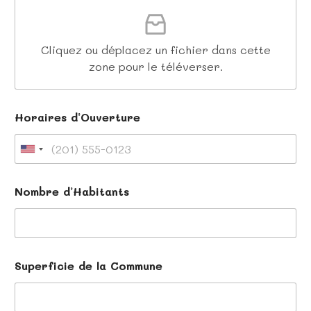
Cliquez ou déplacez un fichier dans cette
zone pour le téléverser.
Horaires d’Ouverture
U
n
d
Nombre d’Habitants
’
i
O
t
u
e
v
e
d
r
Superficie de la Commune
S
t
u
t
r
a