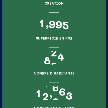
CREATION
1
,
9
9
5
SUPERFICIE EN KM2
8
5
4
NOMBRE D'HABITANTS
1
2
,
0
0
0