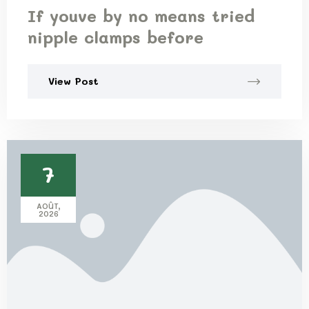
If youve by no means tried
nipple clamps before
View Post
7
AOÛT,
2026