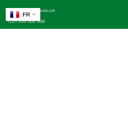
contact@commune.cm
FR
+237 699 999 999
Commune de Mombo, Département du MOUNGO, Région
du LITTORAL, CAMEROUN
Explorez
Annonces
Documentations de la commune
Evénements
Histoire